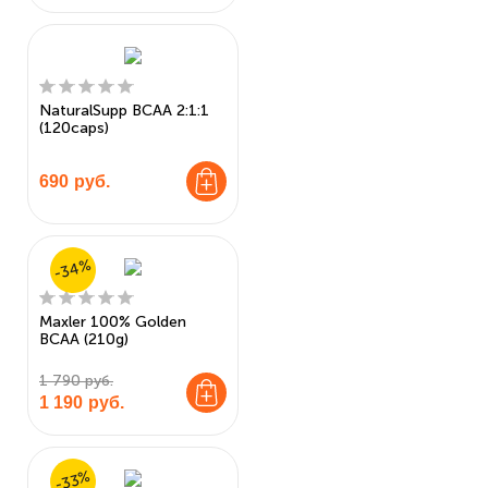
NaturalSupp BCAA 2:1:1
(120caps)
690
руб.
-34%
Maxler 100% Golden
BCAA (210g)
1 790 руб.
1 190
руб.
-33%