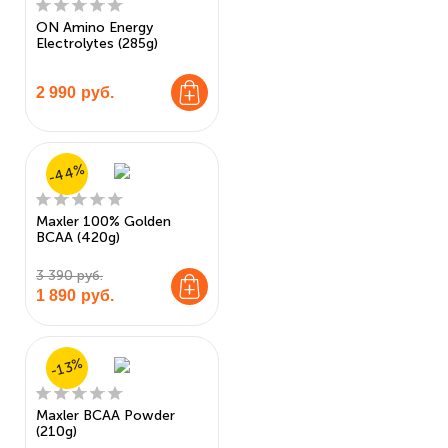
ON Amino Energy
Electrolytes (285g)
2 990
руб.
-44%
Maxler 100% Golden
BCAA (420g)
3 390 руб.
1 890
руб.
-13%
Maxler BCAA Powder
(210g)