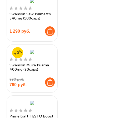
Swanson Saw Palmetto
540mg (100caps)
1 290
руб.
-20%
Swanson Muira Puama
400mg (90caps)
990 руб.
790
руб.
PrimeKraft TESTO boost