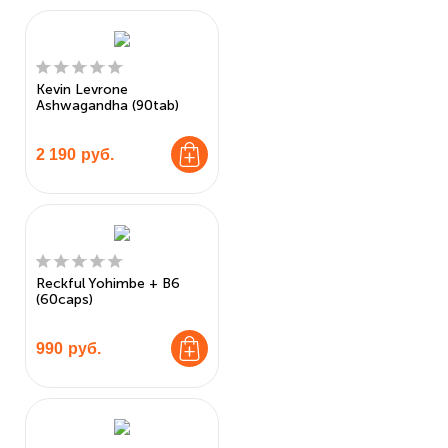
Kevin Levrone
Ashwagandha (90tab)
2 190
руб.
Reckful Yohimbe + B6
(60caps)
990
руб.