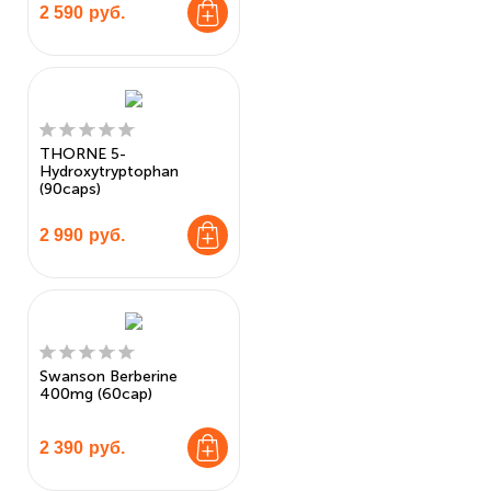
2 590
руб.
THORNE 5-
Hydroxytryptophan
(90caps)
2 990
руб.
Swanson Berberine
400mg (60cap)
2 390
руб.