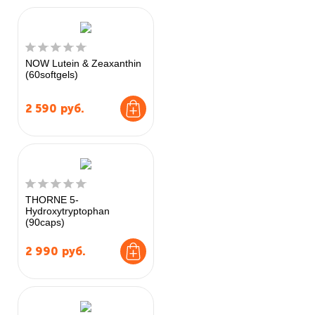
NOW Lutein & Zeaxanthin
(60softgels)
2 590
руб.
THORNE 5-
Hydroxytryptophan
(90caps)
2 990
руб.