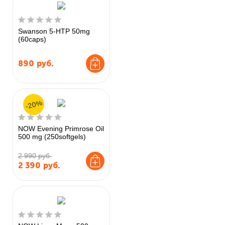
Swanson 5-HTP 50mg
(60caps)
890
руб.
-20%
NOW Evening Primrose Oil
500 mg (250softgels)
2 990 руб.
2 390
руб.