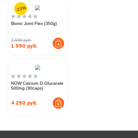
-23%
Bionic Joint Flex (350g)
2 590 руб.
1 990
руб.
NOW Calcium D-Glucarate
500mg (90caps)
4 290
руб.