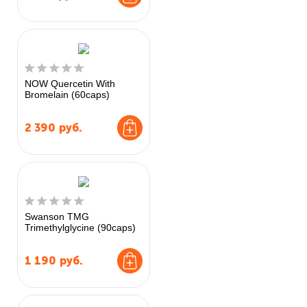
NOW Quercetin With
Bromelain (60caps)
2 390
руб.
Swanson TMG
Trimethylglycine (90caps)
1 190
руб.