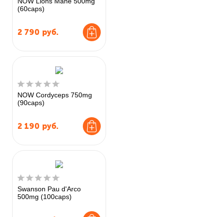
NOW Lions Mane 500mg
(60caps)
2 790
руб.
NOW Cordyceps 750mg
(90caps)
2 190
руб.
Swanson Pau d'Arco
500mg (100caps)