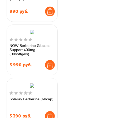
990
руб.
NOW Berberine Glucose
Support 400mg
(90softgels)
3 990
руб.
Solaray Berberine (60cap)
3 390
руб.