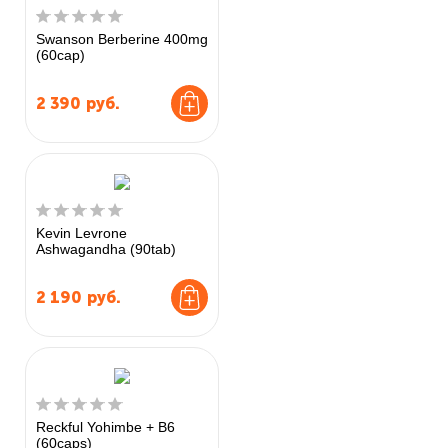
Swanson Berberine 400mg
(60cap)
2 390
руб.
Kevin Levrone
Ashwagandha (90tab)
2 190
руб.
Reckful Yohimbe + B6
(60caps)