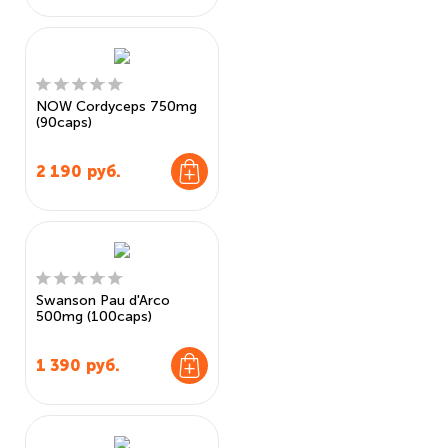
NOW Cordyceps 750mg
(90caps)
2 190
руб.
Swanson Pau d'Arco
500mg (100caps)
1 390
руб.