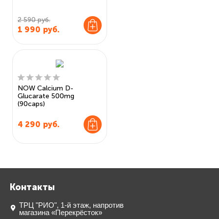
2 590 руб.
1 990
руб.
NOW Calcium D-
Glucarate 500mg
(90caps)
4 290
руб.
Контакты
ТРЦ "РИО", 1-й этаж, напротив
магазина «Перекрёсток»