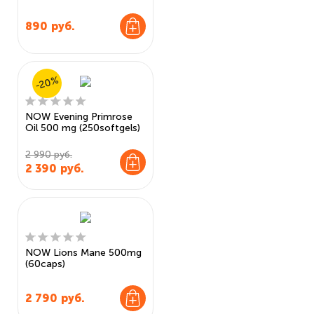
890
руб.
-20%
NOW Evening Primrose
Oil 500 mg (250softgels)
2 990 руб.
2 390
руб.
NOW Lions Mane 500mg
(60caps)
2 790
руб.