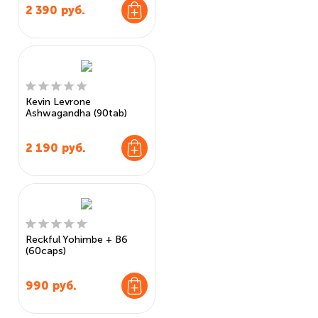
2 390
руб.
Kevin Levrone
Ashwagandha (90tab)
2 190
руб.
Reckful Yohimbe + B6
(60caps)
990
руб.