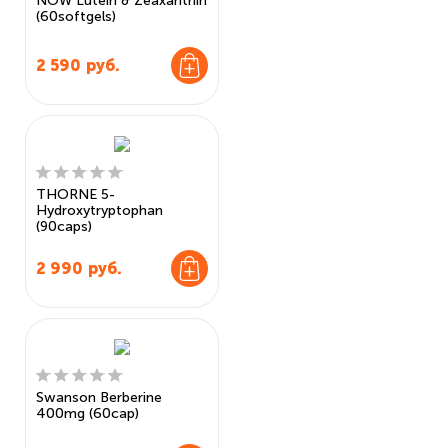
NOW Lutein & Zeaxanthin
(60softgels)
2 590
руб.
THORNE 5-
Hydroxytryptophan
(90caps)
2 990
руб.
Swanson Berberine
400mg (60cap)