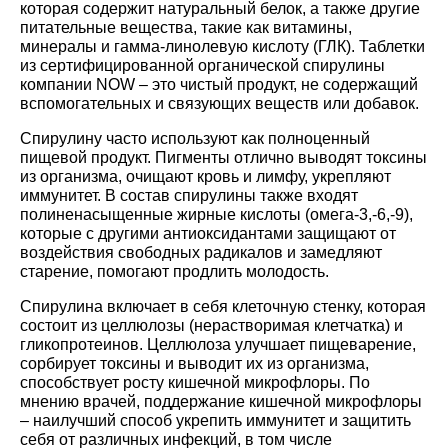
которая содержит натуральный белок, а также другие
питательные вещества, такие как витамины,
минералы и гамма-линолевую кислоту (ГЛК). Таблетки
из сертифицированной органической спирулины
компании NOW – это чистый продукт, не содержащий
вспомогательных и связующих веществ или добавок.
Спирулину часто используют как полноценный
пищевой продукт. Пигменты отлично выводят токсины
из организма, очищают кровь и лимфу, укрепляют
иммунитет. В состав спирулины также входят
полиненасыщенные жирные кислоты (омега-3,-6,-9),
которые с другими антиоксидантами защищают от
воздействия свободных радикалов и замедляют
старение, помогают продлить молодость.
Спирулина включает в себя клеточную стенку, которая
состоит из целлюлозы (нерастворимая клетчатка) и
гликопротеинов. Целлюлоза улучшает пищеварение,
сорбирует токсины и выводит их из организма,
способствует росту кишечной микрофлоры. По
мнению врачей, поддержание кишечной микрофлоры
– наилучший способ укрепить иммунитет и защитить
себя от различных инфекций, в том числе