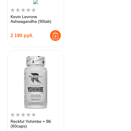
Kevin Levrone
Ashwagandha (90tab)
2 190
руб.
Reckful Yohimbe + B6
(60caps)