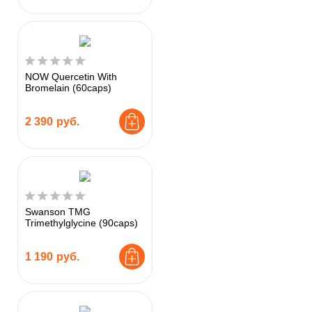
NOW Quercetin With
Bromelain (60caps)
2 390
руб.
Swanson TMG
Trimethylglycine (90caps)
1 190
руб.