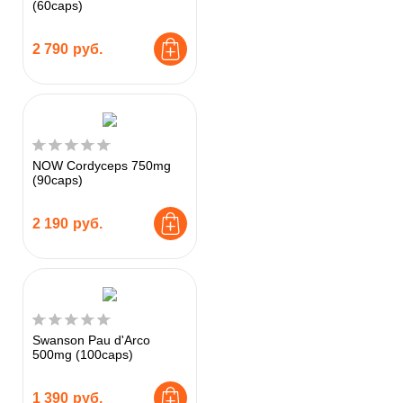
(60caps)
2 790
руб.
NOW Cordyceps 750mg
(90caps)
2 190
руб.
Swanson Pau d'Arco
500mg (100caps)
1 390
руб.