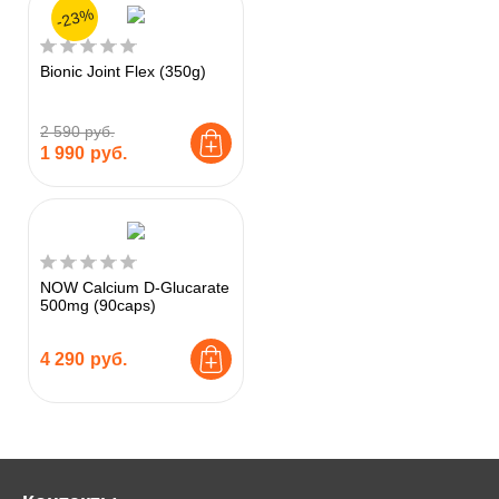
-23%
Bionic Joint Flex (350g)
2 590 руб.
1 990
руб.
NOW Calcium D-Glucarate
500mg (90caps)
4 290
руб.