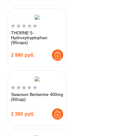
THORNE 5-
Hydroxytryptophan
(90caps)
2 990
руб.
Swanson Berberine 400mg
(60cap)
2 390
руб.