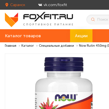
Саранск
vk.com/foxfit
Каталог товаров
Акции
Главная
»
Каталог
»
Специальные добавки
»
Now Rutin 450mg (