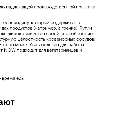
ию надлежащей производственной практики
 гесперидину, который содержится в
идах продуктов (например, в гречке). Рутин
акже широко известен своей способностью
уктурную целостность кровеносных сосудов:
 что он может быть полезен для работы
от NOW подходит для вегетарианцев и
о время еды.
пают