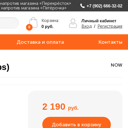
, напротив магазина «Перекрёсток»
+7 (902) 666-32-02
ж, напротив магазина «Пятёрочка»
Корзина:
Личный кабинет
Вход
/
Регистрация
0 руб.
0
Доставка и оплата
Контакты
ps)
NOW
2 190
руб.
Добавить в корзину