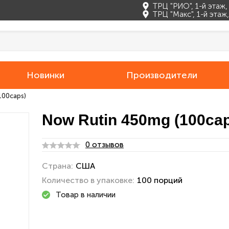
ТРЦ "РИО", 1-й этаж
ТРЦ "Макс", 1-й эта
Новинки
Производители
100caps)
Now Rutin 450mg (100ca
0 отзывов
Страна:
США
Количество в упаковке:
100 порций
Товар в наличии