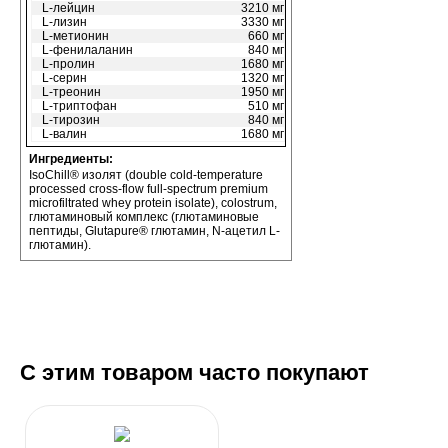
L-лейцин
3210 мг
L-лизин
3330 мг
L-метионин
660 мг
L-фенилаланин
840 мг
L-пролин
1680 мг
L-серин
1320 мг
L-треонин
1950 мг
L-триптофан
510 мг
L-тирозин
840 мг
L-валин
1680 мг
Ингредиенты:
IsoChill® изолят (double cold-temperature
processed cross-flow full-spectrum premium
microfiltrated whey protein isolate), colostrum,
глютаминовый комплекс (глютаминовые
пептиды, Glutapure® глютамин, N-ацетил L-
глютамин).
С этим товаром часто покупают