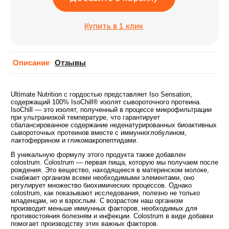
Купить в 1 клик
Описание
Отзывы
Ultimate Nutrition с гордостью представляет Iso Sensation,
содержащий 100% IsoChill® изолят сывороточного протеина.
IsoChill — это изолят, полученный в процессе микрофильтрации
при ультранизкой температуре, что гарантирует
сбалансированное содержание неденатурированных биоактивных
сывороточных протеинов вместе с иммунноглобулином,
лактоферрином и гликомакропептидами.
В уникальную формулу этого продукта также добавлен
colostrum. Colostrum — первая пища, которую мы получаем после
рождения. Это вещество, находящееся в материнском молоке,
снабжает организм всеми необходимыми элементами, оно
регулирует множество биохимических процессов. Однако
colostrum, как показывают исследования, полезно не только
младенцам, но и взрослым. С возрастом наш организм
производит меньше иммунных факторов, необходимых для
противостояния болезням и инфекции. Colostrum в виде добавки
помогает производству этих важных факторов.