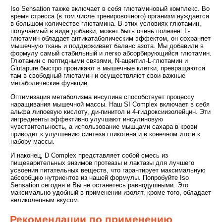
Iso Sensation также включает в себя глютаминовый комплекс. Во
время стресса (в том числе тренировочного) организм нуждается
в большом количестве глютамина. В этих условиях глютамин,
получаемый в виде добавки, может быть очень полезен. L-
глютамин обладает антикатаболическим эффектом, он сохраняет
мышечную ткань и поддерживает баланс азота. Мы добавили в
формулу самый стабильный и легко абсорбирующийся глютамин.
Глютамин с пептидными связями, N-ацеитил-L-глютамин и
Glutapure быстро проникают в мышечные клетки, превращаются
там в свободный глютамин и осуществляют свои важные
метаболические функции.
Оптимизация метаболизма инсулина способствует процессу
наращивания мышечной массы. Наш SI Complex включает в себя
альфа липоевую кислоту, ди-пинитол и 4-гидроксиизолейцин. Эти
ингредиенты эффективно улучшают инсулиновую
чувствительность, а использование мышцами сахара в крови
приводит к улучшению синтеза гликогена и в конечном итоге к
набору массы.
И наконец, D Complex представляет собой смесь из
пищеварительных энзимов протеазы и лактазы для лучшего
усвоения питательных веществ, что гарантирует максимальную
абсорбцию нутриентов из нашей формулы. Попробуйте Iso
Sensation сегодня и Вы не останетесь равнодушными. Это
максимально удобный в применении изолят, кроме того, обладает
великолепным вкусом.
Рекомендации по применению