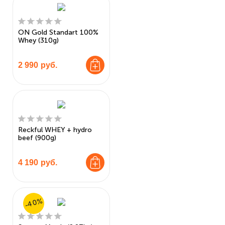
ON Gold Standart 100%
Whey (310g)
2 990
руб.
Reckful WHEY + hydro
beef (900g)
4 190
руб.
-40%