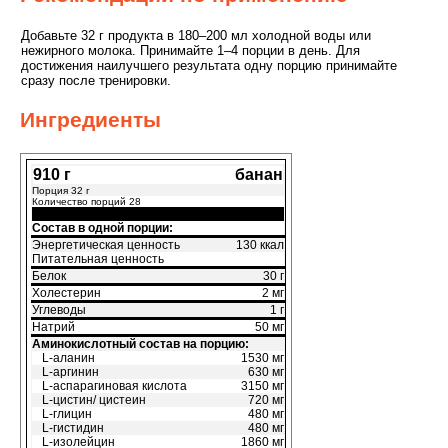
Добавьте 32 г продукта в 180–200 мл холодной воды или
нежирного молока. Принимайте 1–4 порции в день. Для
достижения наилучшего результата одну порцию принимайте
сразу после тренировки.
Ингредиенты
910 г
банан
Порция 32 г
Количество порций 28
Состав в одной порции:
Энергетическая ценность
130 ккал
Питательная ценность
Белок
30 г
Холестерин
2 мг
Углеводы
1 г
Натрий
50 мг
Аминокислотный состав на порцию:
L-аланин
1530 мг
L-аргинин
630 мг
L-аспарагиновая кислота
3150 мг
L-цистин/ цистеин
720 мг
L-глицин
480 мг
L-гистидин
480 мг
L-изолейцин
1860 мг