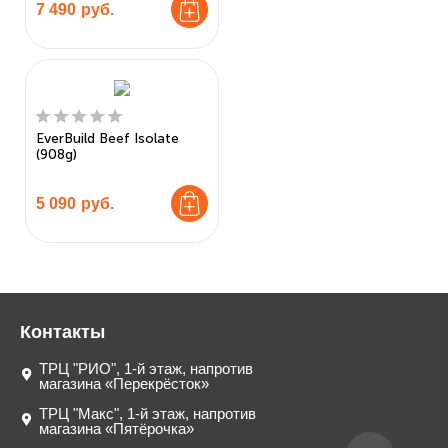
7 490
руб.
EverBuild Beef Isolate
(908g)
5 090
руб.
Контакты
ТРЦ "РИО", 1-й этаж, напротив
магазина «Перекрёсток»
ТРЦ "Макс", 1-й этаж, напротив
магазина «Пятёрочка»