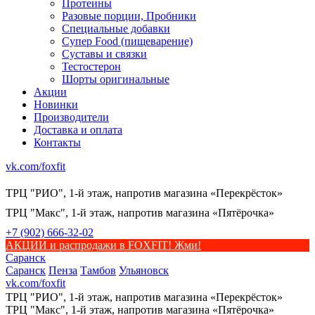
Протеины
Разовые порции, Пробники
Специальные добавки
Супер Food (пищеварение)
Суставы и связки
Тестостерон
Шорты оригинальные
Акции
Новинки
Производители
Доставка и оплата
Контакты
vk.com/foxfit
ТРЦ "РИО", 1-й этаж, напротив магазина «Перекрёсток»
ТРЦ "Макс", 1-й этаж, напротив магазина «Пятёрочка»
+7 (902) 666-32-02
АКЦИИ и распродажи в FOXFIT! Жми!
Саранск
Саранск
Пенза
Тамбов
Ульяновск
vk.com/foxfit
ТРЦ "РИО", 1-й этаж, напротив магазина «Перекрёсток»
ТРЦ "Макс", 1-й этаж, напротив магазина «Пятёрочка»