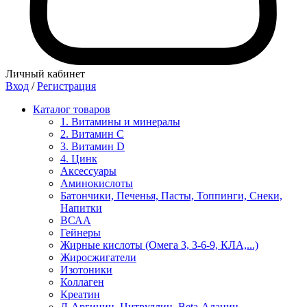
Личный кабинет
Вход
/
Регистрация
Каталог товаров
1. Витамины и минералы
2. Витамин С
3. Витамин D
4. Цинк
Аксессуары
Аминокислоты
Батончики, Печенья, Пасты, Топпинги, Снеки,
Напитки
ВСАА
Гейнеры
Жирные кислоты (Омега 3, 3-6-9, КЛА,...)
Жиросжигатели
Изотоники
Коллаген
Креатин
Л-Аргинин, Цитруллин, Beta-Аланин