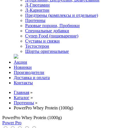
Л-Глютамин
Л-Карнитин
Предтрены (комплексы и отдельные)
Протеины
Разовые порции, Пробники
Специальные добавки
Супер Food (пищеварение)
Суставы и связки
Тестостерон
Шорты оригинальные
Акции
Новинки
Производители
Доставка и оплата
Контакты
Главная
»
Каталог
»
Протеины
»
PowerPro Whey Protein (1000g)
PowerPro Whey Protein (1000g)
Power Pro