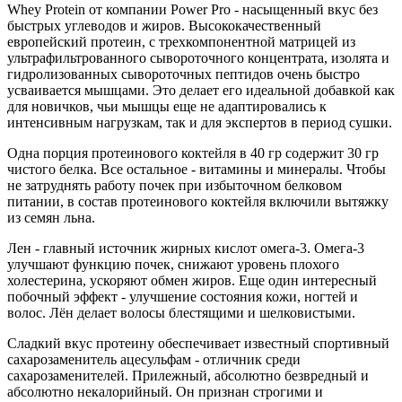
Whey Protein от компании Power Pro - насыщенный вкус без
быстрых углеводов и жиров. Высококачественный
европейский протеин, с трехкомпонентной матрицей из
ультрафильтрованного сывороточного концентрата, изолята и
гидролизованных сывороточных пептидов очень быстро
усваивается мышцами. Это делает его идеальной добавкой как
для новичков, чьи мышцы еще не адаптировались к
интенсивным нагрузкам, так и для экспертов в период сушки.
Одна порция протеинового коктейля в 40 гр содержит 30 гр
чистого белка. Все остальное - витамины и минералы. Чтобы
не затруднять работу почек при избыточном белковом
питании, в состав протеинового коктейля включили вытяжку
из семян льна.
Лен - главный источник жирных кислот омега-3. Омега-3
улучшают функцию почек, снижают уровень плохого
холестерина, ускоряют обмен жиров. Еще один интересный
побочный эффект - улучшение состояния кожи, ногтей и
волос. Лён делает волосы блестящими и шелковистыми.
Сладкий вкус протеину обеспечивает известный спортивный
сахарозаменитель ацесульфам - отличник среди
сахарозаменителей. Прилежный, абсолютно безвредный и
абсолютно некалорийный. Он признан строгими и