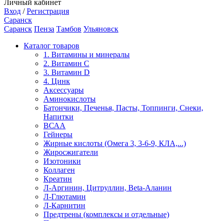
Личный кабинет
Вход
/
Регистрация
Саранск
Саранск
Пенза
Тамбов
Ульяновск
Каталог товаров
1. Витамины и минералы
2. Витамин С
3. Витамин D
4. Цинк
Аксессуары
Аминокислоты
Батончики, Печенья, Пасты, Топпинги, Снеки,
Напитки
ВСАА
Гейнеры
Жирные кислоты (Омега 3, 3-6-9, КЛА,...)
Жиросжигатели
Изотоники
Коллаген
Креатин
Л-Аргинин, Цитруллин, Beta-Аланин
Л-Глютамин
Л-Карнитин
Предтрены (комплексы и отдельные)