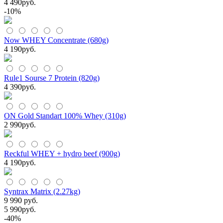
4 490
руб.
-10%
Now WHEY Concentrate (680g)
4 190
руб.
Rule1 Sourse 7 Protein (820g)
4 390
руб.
ON Gold Standart 100% Whey (310g)
2 990
руб.
Reckful WHEY + hydro beef (900g)
4 190
руб.
Syntrax Matrix (2.27kg)
9 990 руб.
5 990
руб.
-40%