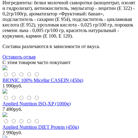
Ингредиенты: белки молочной сыворотки (концентрат, изолят
и гидролизат), антиокислитель, эмульгатор - лецитин (E 322) -
0,2гр/100гр, ароматизатор «Фруктовый: банан»,
подсластитель - сахарин (E 954), подсластитель - цикламовая
кислота (Е 952), урсоловая кислота - 0,025 гр/100 гр, порошок
семени льна - 0,005 гр/100 гр, краситель натуральный -
куркумин, кармин (E 100, Е 120).
Составы различаются в зависимости от вкуса.
Оставить отзыв
С этим товаром часто покупают
BIONIC 100% Micellar CASEIN (450g)
1 990
руб.
Applied Nutrition ISO-XP (1000g)
7 490
руб.
Applied Nutrition DIET Protein (450g)
2 990
руб.