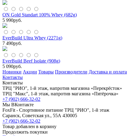
ON Gold Standart 100% Whey (682g)
5 990
руб.
EverBuild Ultra Whey (2271g)
7 490
руб.
EverBuild Beef Isolate (908g)
5 090
руб.
Новинки
Акции
Товары
Производители
Доставка и оплата
Контакты
Контакты
ТРЦ "РИО", 1-й этаж, напротив магазина «Перекрёсток»
ТРЦ "Макс", 1-й этаж, напротив магазина «Пятёрочка»
+7 (902) 666-32-02
Мы ВКонтакте
FoxFit - Спортивное питание
ТРЦ "РИО", 1-й этаж
Саранск
,
Советская ул., 55А
430005
+7 (902) 666-32-02
Товар добавлен в корзину
Продолжить покупки