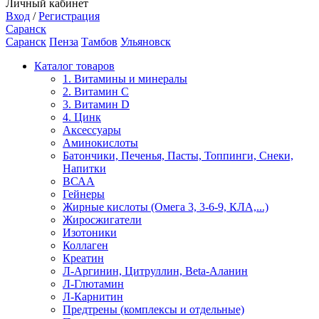
Личный кабинет
Вход
/
Регистрация
Саранск
Саранск
Пенза
Тамбов
Ульяновск
Каталог товаров
1. Витамины и минералы
2. Витамин С
3. Витамин D
4. Цинк
Аксессуары
Аминокислоты
Батончики, Печенья, Пасты, Топпинги, Снеки,
Напитки
ВСАА
Гейнеры
Жирные кислоты (Омега 3, 3-6-9, КЛА,...)
Жиросжигатели
Изотоники
Коллаген
Креатин
Л-Аргинин, Цитруллин, Beta-Аланин
Л-Глютамин
Л-Карнитин
Предтрены (комплексы и отдельные)