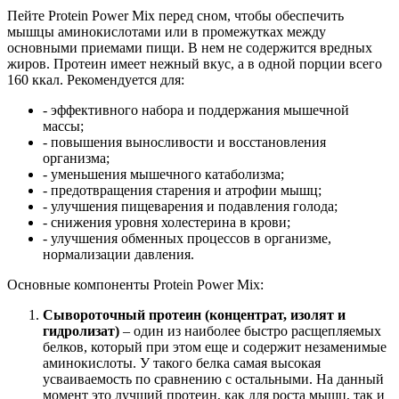
Пейте Protein Power Mix перед сном, чтобы обеспечить
мышцы аминокислотами или в промежутках между
основными приемами пищи. В нем не содержится вредных
жиров. Протеин имеет нежный вкус, а в одной порции всего
160 ккал. Рекомендуется для:
- эффективного набора и поддержания мышечной
массы;
- повышения выносливости и восстановления
организма;
- уменьшения мышечного катаболизма;
- предотвращения старения и атрофии мышц;
- улучшения пищеварения и подавления голода;
- снижения уровня холестерина в крови;
- улучшения обменных процессов в организме,
нормализации давления.
Основные компоненты Protein Power Mix:
Сывороточный протеин (концентрат, изолят и
гидролизат)
– один из наиболее быстро расщепляемых
белков, который при этом еще и содержит незаменимые
аминокислоты. У такого белка самая высокая
усваиваемость по сравнению с остальными. На данный
момент это лучший протеин, как для роста мышц, так и