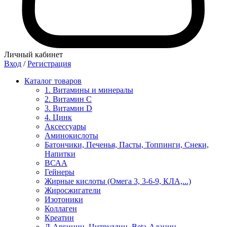
Личный кабинет
Вход
/
Регистрация
Каталог товаров
1. Витамины и минералы
2. Витамин С
3. Витамин D
4. Цинк
Аксессуары
Аминокислоты
Батончики, Печенья, Пасты, Топпинги, Снеки,
Напитки
ВСАА
Гейнеры
Жирные кислоты (Омега 3, 3-6-9, КЛА,...)
Жиросжигатели
Изотоники
Коллаген
Креатин
Л-Аргинин, Цитруллин, Beta-Аланин