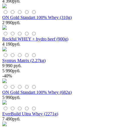
4 390
руб.
ON Gold Standart 100% Whey (310g)
2 990
руб.
Reckful WHEY + hydro beef (900g)
4 190
руб.
Syntrax Matrix (2.27kg)
9 990 руб.
5 990
руб.
-40%
ON Gold Standart 100% Whey (682g)
5 990
руб.
EverBuild Ultra Whey (2271g)
7 490
руб.