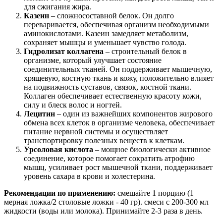
для сжигания жира.
Казеин
– сложносоставной белок. Он долго
переваривается, обеспечивая организм необходимыми
аминокислотами. Казеин замедляет метаболизм,
сохраняет мышцы и уменьшает чувство голода.
Гидролизат коллагена
– строительный белок в
организме, который улучшает состояние
соединительных тканей. Он поддерживает мышечную,
хрящевую, костную ткань и кожу, положительно влияет
на подвижность суставов, связок, костной ткани.
Коллаген обеспечивает естественную красоту кожи,
силу и блеск волос и ногтей.
Лецитин
– один из важнейших компонентов жирового
обмена всех клеток в организме человека, обеспечивает
питание нервной системы и осуществляет
транспортировку полезных веществ к клеткам.
Урсоловая кислота
– мощное биологически активное
соединение, которое помогает сократить атрофию
мышц, усиливает рост мышечной ткани, поддерживает
уровень сахара в крови и холестерина.
Рекомендации по применению:
смешайте 1 порцию (1
мерная ложка/2 столовые ложки - 40 гр). смеси с 200-300 мл
жидкости (воды или молока). Принимайте 2-3 раза в день.