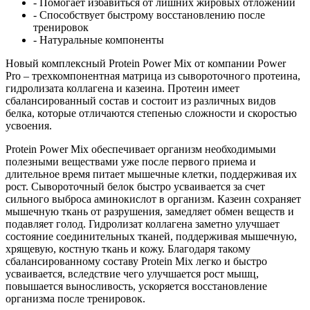
- Помогает избавиться от лишних жировых отложений
- Способствует быстрому восстановлению после
тренировок
- Натуральные компоненты
Новый комплексный Protein Power Mix от компании Power
Pro – трехкомпонентная матрица из сывороточного протеина,
гидролизата коллагена и казеина. Протеин имеет
сбалансированный состав и состоит из различных видов
белка, которые отличаются степенью сложности и скоростью
усвоения.
Protein Power Mix обеспечивает организм необходимыми
полезными веществами уже после первого приема и
длительное время питает мышечные клетки, поддерживая их
рост. Сывороточный белок быстро усваивается за счет
сильного выброса аминокислот в организм. Казеин сохраняет
мышечную ткань от разрушения, замедляет обмен веществ и
подавляет голод. Гидролизат коллагена заметно улучшает
состояние соединительных тканей, поддерживая мышечную,
хрящевую, костную ткань и кожу. Благодаря такому
сбалансированному составу Protein Mix легко и быстро
усваивается, вследствие чего улучшается рост мышц,
повышается выносливость, ускоряется восстановление
организма после тренировок.