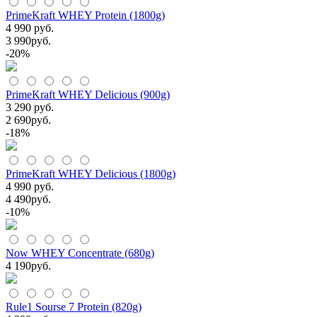
PrimeKraft WHEY Protein (1800g)
4 990 руб.
3 990
руб.
-20%
PrimeKraft WHEY Delicious (900g)
3 290 руб.
2 690
руб.
-18%
PrimeKraft WHEY Delicious (1800g)
4 990 руб.
4 490
руб.
-10%
Now WHEY Concentrate (680g)
4 190
руб.
Rule1 Sourse 7 Protein (820g)