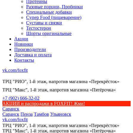
Протеины
Разовые порции, Пробники
Специальные добавки
Супер Food (пищеварение)
Суставы и связки
Тестостерон
Шорты оригинальные
Акции
Новинки
Производители
Доставка и оплата
Контакты
vk.com/foxfit
ТРЦ "РИО", 1-й этаж, напротив магазина «Перекрёсток»
ТРЦ "Макс", 1-й этаж, напротив магазина «Пятёрочка»
+7 (902) 666-32-02
АКЦИИ и распродажи в FOXFIT! Жми!
Саранск
Саранск
Пенза
Тамбов
Ульяновск
vk.com/foxfit
ТРЦ "РИО", 1-й этаж, напротив магазина «Перекрёсток»
ТРЦ "Макс", 1-й этаж, напротив магазина «Пятёрочка»