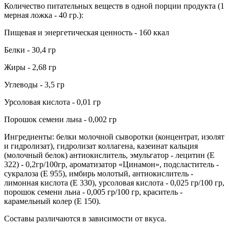
Количество питательных веществ в одной порции продукта (1
мерная ложка - 40 гр.):
Пищевая и энергетическая ценность - 160 ккал
Белки - 30,4 гр
Жиры - 2,68 гр
Углеводы - 3,5 гр
Урсоловая кислота - 0,01 гр
Порошок семени льна - 0,002 гр
Ингредиенты: белки молочной сыворотки (концентрат, изолят
и гидролизат), гидролизат коллагена, казеинат кальция
(молочный белок) антиокислитель, эмульгатор - лецитин (E
322) - 0,2гр/100гр, ароматизатор «Цинамон», подсластитель -
сукралоза (E 955), имбирь молотый, антиокислитель -
лимонная кислота (E 330), урсоловая кислота - 0,025 гр/100 гр,
порошок семени льна - 0,005 гр/100 гр, краситель -
карамельный колер (E 150).
Составы различаются в зависимости от вкуса.