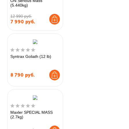
ON Serious Mass
(5.440kg)
12 990 руб.
7 990
руб.
Syntrax Goliath (12 lb)
8 790
руб.
Maxler SPECIAL MASS
(2.7kg)