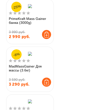
-25%
PrimeKraft Mass Gainer
банка (3000g)
3 990 руб.
2 990
руб.
-8%
MadMassGainer Для
массы (3.6кг)
3 590 руб.
3 290
руб.