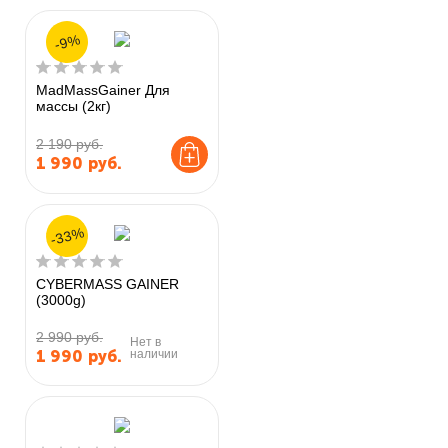
-9%
MadMassGainer Для
массы (2кг)
2 190 руб.
1 990
руб.
-33%
CYBERMASS GAINER
(3000g)
2 990 руб.
Нет в
наличии
1 990
руб.