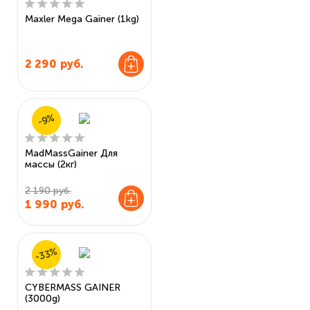
Maxler Mega Gainer (1kg)
2 290
руб.
-9%
MadMassGainer Для
массы (2кг)
2 190 руб.
1 990
руб.
-33%
CYBERMASS GAINER
(3000g)