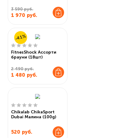
3 590 руб.
1 970
руб.
-41%
FitnesShock Ассорти
брауни (18шт)
2 490 руб.
1 480
руб.
Chikalab ChikaSport
Dubai Малина (100g)
520
руб.