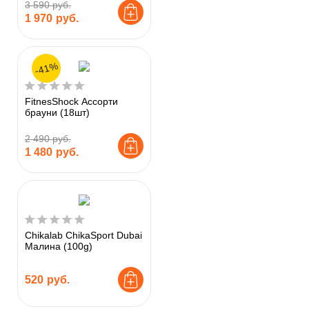
3 590 руб.
1 970
руб.
-41%
FitnesShock Ассорти
брауни (18шт)
2 490 руб.
1 480
руб.
Chikalab ChikaSport Dubai
Малина (100g)
520
руб.