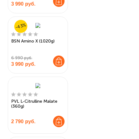
3 990
руб.
-43%
BSN Amino X (1020g)
6 990 руб.
3 990
руб.
PVL L-Citrulline Malate
(360g)
2 790
руб.