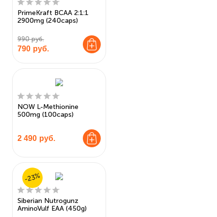
PrimeKraft BCAA 2:1:1
2900mg (240caps)
990 руб.
790
руб.
NOW L-Methionine
500mg (100caps)
2 490
руб.
-23%
Siberian Nutrogunz
AminoVulf EAA (450g)