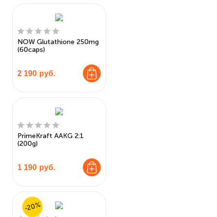
NOW Glutathione 250mg
(60caps)
2 190
руб.
PrimeKraft AAKG 2:1
(200g)
1 190
руб.
-20%