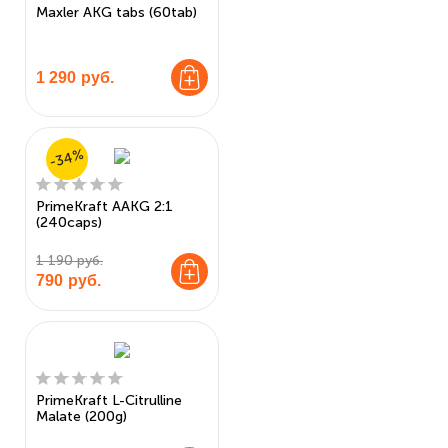
Maxler AKG tabs (60tab)
1 290
руб.
-34%
PrimeKraft AAKG 2:1
(240caps)
1 190 руб.
790
руб.
PrimeKraft L-Citrulline
Malate (200g)