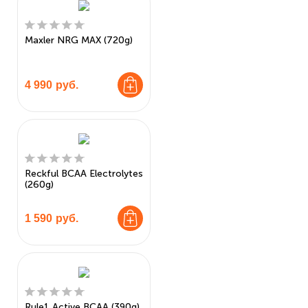
Maxler NRG MAX (720g)
4 990
руб.
Reckful BCAA Electrolytes
(260g)
1 590
руб.
Rule1 Active BCAA (390g)