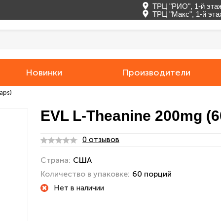
ТРЦ "РИО", 1-й эта
ТРЦ "Макс", 1-й эт
Новинки
Производители
aps)
EVL L-Theanine 200mg (6
0 отзывов
Страна:
США
Количество в упаковке:
60 порций
Нет в наличии