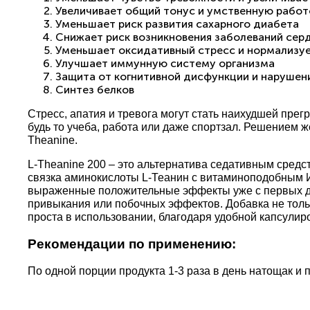
Увеличивает общий тонус и умственную рабо
Уменьшает риск развития сахарного диабета
Снижает риск возникновения заболеваний сер
Уменьшает оксидативный стресс и нормализу
Улучшает иммунную систему организма
Защита от когнитивной дисфункции и наруше
Синтез белков
Стресс, апатия и тревога могут стать наихудшей прег
будь то учеба, работа или даже спортзал. Решением ж
Theanine.
L-Theanine 200 – это альтернатива седативным сред
связка аминокислоты L-Теанин с витаминоподобным 
выраженные положительные эффекты уже с первых дне
привыкания или побочных эффектов. Добавка не тольк
проста в использовании, благодаря удобной капсули
Рекомендации по применению:
По одной порции продукта 1-3 раза в день натощак и 