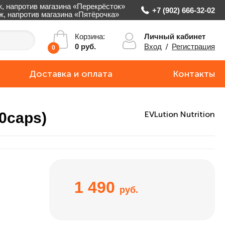
ж, напротив магазина «Перекрёсток»
+7 (902) 666-32-02
аж, напротив магазина «Пятёрочка»
Личный кабинет
Корзина:
Вход
/
Регистрация
0 руб.
0
Доставка и оплата
Контакты
0caps)
EVLution Nutrition
1 490
руб.