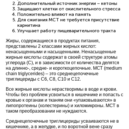
Дополнительный источник энергии – кетоны
Защищают клетки от окислительного стресса
Положительно влияют на память
Для сжигания МСТ не требуется присутствие
карнитина
Улучшает работу пищеварительного тракта
Жиры, содержащиеся в продуктах питания,
представлены 2 классами жирных кислот:
ненасыщенными и насыщенными. Ненасыщенные
жирные кислоты содержат в своей структуре атомы
углерода (С), и в зависимости от количества делятся
на длинно-, средне- и короткоцепочные. МСТ (medium
chain triglycerides) – это среднецепочечные
триглицериды с С6, С8, С10 и С12.
Все жирные кислоты нерастворимы в воде и крови.
Чтобы без проблем усвоиться в кишечнике и попасть с
кровью к органам и тканям они «упаковываются» в
липопротеины (холестерины) и хиломикроны. МСТ в
таком преобразовании не нуждаются.
Среднецепочечные триглицериды усваиваются не в
кишечнике, а в желудке, и по воротной вене сразу