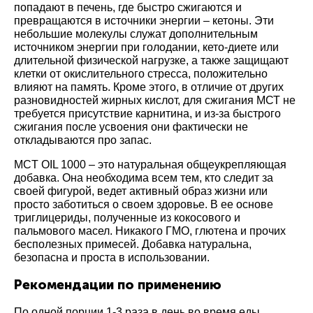
попадают в печень, где быстро сжигаются и
превращаются в источники энергии – кетоны. Эти
небольшие молекулы служат дополнительным
источником энергии при голодании, кето-диете или
длительной физической нагрузке, а также защищают
клетки от окислительного стресса, положительно
влияют на память. Кроме этого, в отличие от других
разновидностей жирных кислот, для сжигания МСТ не
требуется присутствие карнитина, и из-за быстрого
сжигания после усвоения они фактически не
откладываются про запас.
MCT OIL 1000 – это натуральная общеукрепляющая
добавка. Она необходима всем тем, кто следит за
своей фигурой, ведет активный образ жизни или
просто заботиться о своем здоровье. В ее основе
триглицериды, полученные из кокосового и
пальмового масел. Никакого ГМО, глютена и прочих
бесполезных примесей. Добавка натуральна,
безопасна и проста в использовании.
Рекомендации по применению
По одной порции 1-3 раза в день во время еды.