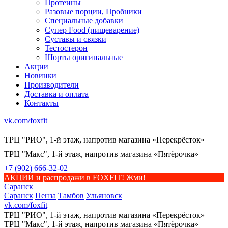
Протеины
Разовые порции, Пробники
Специальные добавки
Супер Food (пищеварение)
Суставы и связки
Тестостерон
Шорты оригинальные
Акции
Новинки
Производители
Доставка и оплата
Контакты
vk.com/foxfit
ТРЦ "РИО", 1-й этаж, напротив магазина «Перекрёсток»
ТРЦ "Макс", 1-й этаж, напротив магазина «Пятёрочка»
+7 (902) 666-32-02
АКЦИИ и распродажи в FOXFIT! Жми!
Саранск
Саранск
Пенза
Тамбов
Ульяновск
vk.com/foxfit
ТРЦ "РИО", 1-й этаж, напротив магазина «Перекрёсток»
ТРЦ "Макс", 1-й этаж, напротив магазина «Пятёрочка»