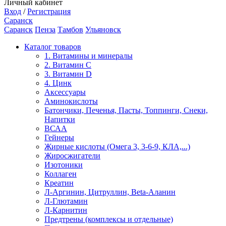
Личный кабинет
Вход
/
Регистрация
Саранск
Саранск
Пенза
Тамбов
Ульяновск
Каталог товаров
1. Витамины и минералы
2. Витамин С
3. Витамин D
4. Цинк
Аксессуары
Аминокислоты
Батончики, Печенья, Пасты, Топпинги, Снеки,
Напитки
ВСАА
Гейнеры
Жирные кислоты (Омега 3, 3-6-9, КЛА,...)
Жиросжигатели
Изотоники
Коллаген
Креатин
Л-Аргинин, Цитруллин, Beta-Аланин
Л-Глютамин
Л-Карнитин
Предтрены (комплексы и отдельные)