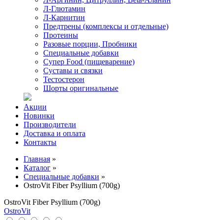
Л-Глютамин
Л-Карнитин
Предтрены (комплексы и отдельные)
Протеины
Разовые порции, Пробники
Специальные добавки
Супер Food (пищеварение)
Суставы и связки
Тестостерон
Шорты оригинальные
Акции
Новинки
Производители
Доставка и оплата
Контакты
Главная
»
Каталог
»
Специальные добавки
»
OstroVit Fiber Psyllium (700g)
OstroVit Fiber Psyllium (700g)
OstroVit