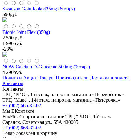
Swanson Gotu Kola 435mg (60caps)
590
руб.
Bionic Joint Flex (350g)
2 590 руб.
1 990
руб.
-23%
NOW Calcium D-Glucarate 500mg (90caps)
4 290
руб.
Новинки
Акции
Товары
Производители
Доставка и оплата
Контакты
Контакты
ТРЦ "РИО", 1-й этаж, напротив магазина «Перекрёсток»
ТРЦ "Макс", 1-й этаж, напротив магазина «Пятёрочка»
+7 (902) 666-32-02
Мы ВКонтакте
FoxFit - Спортивное питание
ТРЦ "РИО", 1-й этаж
Саранск
,
Советская ул., 55А
430005
+7 (902) 666-32-02
Товар добавлен в корзину