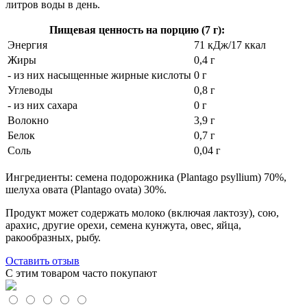
литров воды в день.
Пищевая ценность на порцию (7 г):
Энергия
71 кДж/17 ккал
Жиры
0,4 г
- из них насыщенные жирные кислоты
0 г
Углеводы
0,8 г
- из них сахара
0 г
Волокно
3,9 г
Белок
0,7 г
Соль
0,04 г
Ингредиенты: семена подорожника (Plantago psyllium) 70%,
шелуха овата (Plantago ovata) 30%.
Продукт может содержать молоко (включая лактозу), сою,
арахис, другие орехи, семена кунжута, овес, яйца,
ракообразных, рыбу.
Оставить отзыв
С этим товаром часто покупают