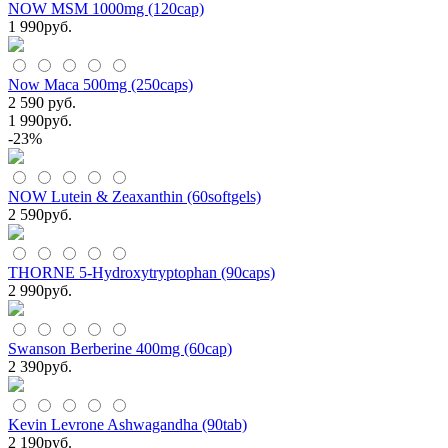
NOW MSM 1000mg (120cap)
1 990
руб.
Now Maca 500mg (250caps)
2 590 руб.
1 990
руб.
-23%
NOW Lutein & Zeaxanthin (60softgels)
2 590
руб.
THORNE 5-Hydroxytryptophan (90caps)
2 990
руб.
Swanson Berberine 400mg (60cap)
2 390
руб.
Kevin Levrone Ashwagandha (90tab)
2 190
руб.