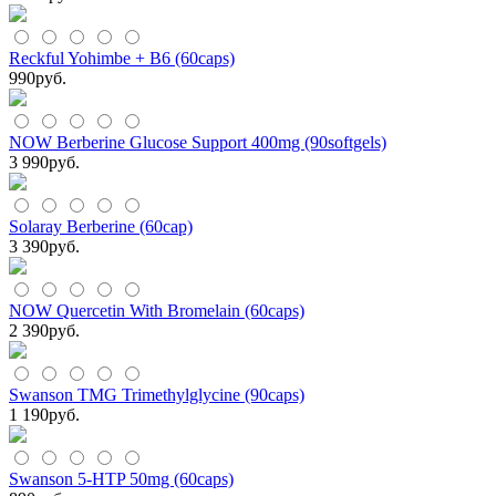
Reckful Yohimbe + B6 (60caps)
990
руб.
NOW Berberine Glucose Support 400mg (90softgels)
3 990
руб.
Solaray Berberine (60cap)
3 390
руб.
NOW Quercetin With Bromelain (60caps)
2 390
руб.
Swanson TMG Trimethylglycine (90caps)
1 190
руб.
Swanson 5-HTP 50mg (60caps)