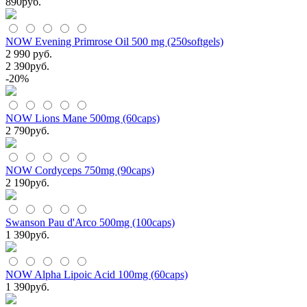
890
руб.
NOW Evening Primrose Oil 500 mg (250softgels)
2 990 руб.
2 390
руб.
-20%
NOW Lions Mane 500mg (60caps)
2 790
руб.
NOW Cordyceps 750mg (90caps)
2 190
руб.
Swanson Pau d'Arco 500mg (100caps)
1 390
руб.
NOW Alpha Lipoic Acid 100mg (60caps)
1 390
руб.