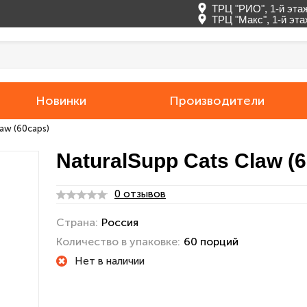
ТРЦ "РИО", 1-й эта
ТРЦ "Макс", 1-й эт
Новинки
Производители
law (60caps)
NaturalSupp Cats Claw (
0 отзывов
Страна:
Россия
Количество в упаковке:
60 порций
Нет в наличии