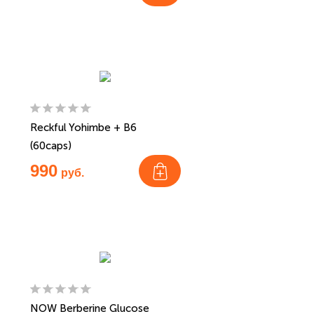
Reckful Yohimbe + B6
(60caps)
990
руб.
NOW Berberine Glucose