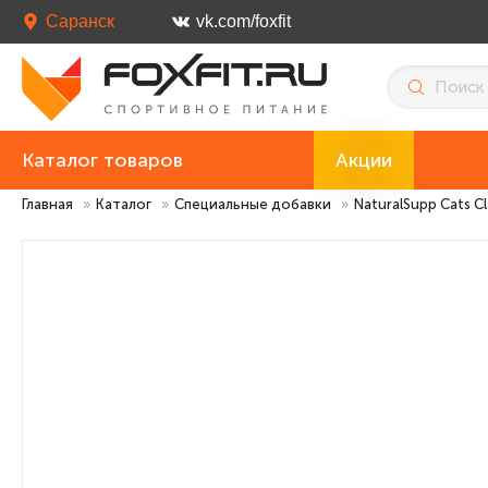
Саранск
vk.com/foxfit
Каталог товаров
Акции
Главная
»
Каталог
»
Специальные добавки
»
NaturalSupp Cats C