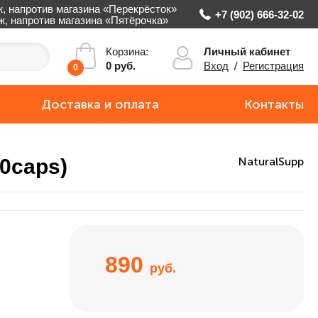
ж, напротив магазина «Перекрёсток»
+7 (902) 666-32-02
аж, напротив магазина «Пятёрочка»
Личный кабинет
Корзина:
Вход
/
Регистрация
0 руб.
0
Доставка и оплата
Контакты
60caps)
NaturalSupp
890
руб.