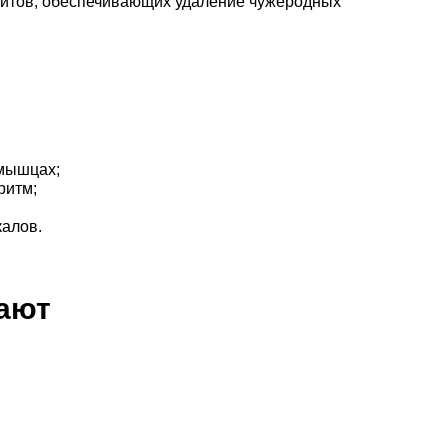
цитов, обеспечивающих удаление чужеродных
 мышцах;
ритм;
калов.
пают