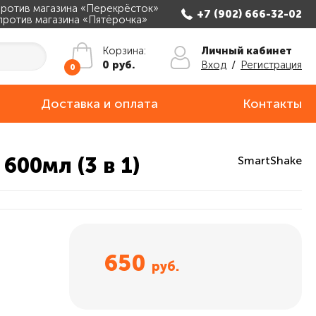
апротив магазина «Перекрёсток»
+7 (902) 666-32-02
апротив магазина «Пятёрочка»
Личный кабинет
Корзина:
Вход
/
Регистрация
0 руб.
0
Доставка и оплата
Контакты
00мл (3 в 1)
SmartShake
650
руб.