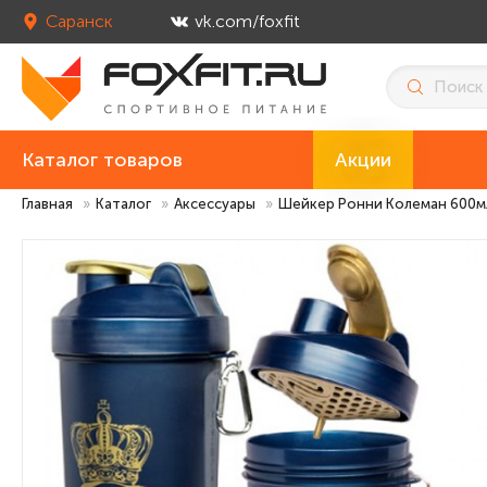
Саранск
vk.com/foxfit
Каталог товаров
Акции
Главная
»
Каталог
»
Аксессуары
»
Шейкер Ронни Колеман 600мл 