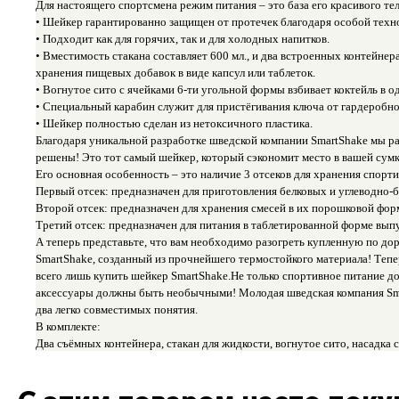
Для настоящего спортсмена режим питания – это база его красивого тел
• Шейкер гарантированно защищен от протечек благодаря особой техн
• Подходит как для горячих, так и для холодных напитков.
• Вместимость стакана составляет 600 мл., и два встроенных контейнера
хранения пищевых добавок в виде капсул или таблеток.
• Вогнутое сито с ячейками 6-ти угольной формы взбивает коктейль в о
• Специальный карабин служит для пристёгивания ключа от гардеробно
• Шейкер полностью сделан из нетоксичного пластика.
Благодаря уникальной разработке шведской компании SmartShake мы р
решены! Это тот самый шейкер, который сэкономит место в вашей сумке
Его основная особенность – это наличие 3 отсеков для хранения спорти
Первый отсек: предназначен для приготовления белковых и углеводно-б
Второй отсек: предназначен для хранения смесей в их порошковой фор
Третий отсек: предназначен для питания в таблетированной форме выпу
А теперь представьте, что вам необходимо разогреть купленную по дороге
SmartShake, созданный из прочнейшего термостойкого материала! Тепе
всего лишь купить шейкер SmartShake.
Не только спортивное питание д
аксессуары должны быть необычными! Молодая шведская компания Smar
два легко совместимых понятия.
В комплекте:
Два съёмных контейнера, стакан для жидкости, вогнутое сито, насадка 