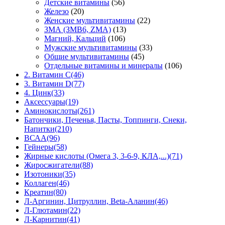
Детские витамины
(56)
Железо
(20)
Женские мультивитамины
(22)
ЗМА (ЗМВ6, ZMA)
(13)
Магний, Кальций
(106)
Мужские мультивитамины
(33)
Общие мультивитамины
(45)
Отдельные витамины и минералы
(106)
2. Витамин С
(46)
3. Витамин D
(77)
4. Цинк
(33)
Аксессуары
(19)
Аминокислоты
(261)
Батончики, Печенья, Пасты, Топпинги, Снеки,
Напитки
(210)
ВСАА
(96)
Гейнеры
(58)
Жирные кислоты (Омега 3, 3-6-9, КЛА,...)
(71)
Жиросжигатели
(88)
Изотоники
(35)
Коллаген
(46)
Креатин
(80)
Л-Аргинин, Цитруллин, Beta-Аланин
(46)
Л-Глютамин
(22)
Л-Карнитин
(41)