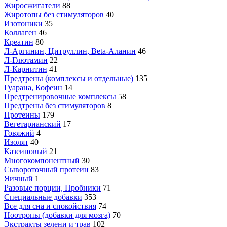
Жиросжигатели
88
Жиротопы без стимуляторов
40
Изотоники
35
Коллаген
46
Креатин
80
Л-Аргинин, Цитруллин, Beta-Аланин
46
Л-Глютамин
22
Л-Карнитин
41
Предтрены (комплексы и отдельные)
135
Гуарана, Кофеин
14
Предтренировочные комплексы
58
Предтрены без стимуляторов
8
Протеины
179
Вегетарианский
17
Говяжий
4
Изолят
40
Казеиновый
21
Многокомпонентный
30
Сывороточный протеин
83
Яичный
1
Разовые порции, Пробники
71
Специальные добавки
353
Все для сна и спокойствия
74
Ноотропы (добавки для мозга)
70
Экстракты зелени и трав
102