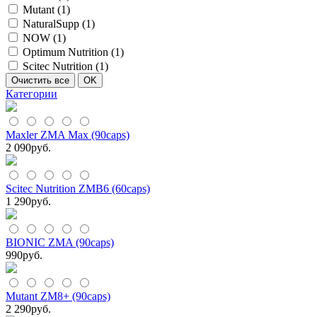
Mutant (
1
)
NaturalSupp (
1
)
NOW (
1
)
Optimum Nutrition (
1
)
Scitec Nutrition (
1
)
Категории
Maxler ZMA Max (90caps)
2 090
руб.
Scitec Nutrition ZMB6 (60caps)
1 290
руб.
BIONIC ZMA (90caps)
990
руб.
Mutant ZM8+ (90caps)
2 290
руб.