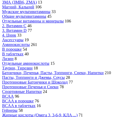
ЗМА (ЗМВ6, ZMA)
13
Магний, Кальций
106
Мужские мультивитамины
33
Общие мультивитамины
45
Отдельные витамины и минералы
106
2. Витамин С
46
3. Витамин D
77
4. Цинк
33
Аксессуары
19
Аминокислоты
261
В порошке
54
В таблетках
40
Лизин
8
Отдельные аминокислоты
15
Таурин, Тирозин
18
Батончики, Печенья, Пасты, Топпинги, Снеки, Напитки
210
Пасты, Топпинги и Джемы, Соусы
28
Протеиновые Батончики и Шоколад
77
Протеиновые Печенья и Снеки
78
Спортивные Напитки
24
ВСАА
96
BCAA в порошке
76
BCAA в таблетках
16
Гейнеры
58
Жирные кислоты (Омега 3, 3-6-9, КЛА,...)
71