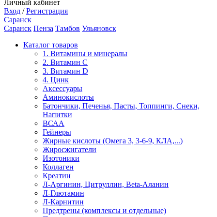
Личный кабинет
Вход
/
Регистрация
Саранск
Саранск
Пенза
Тамбов
Ульяновск
Каталог товаров
1. Витамины и минералы
2. Витамин С
3. Витамин D
4. Цинк
Аксессуары
Аминокислоты
Батончики, Печенья, Пасты, Топпинги, Снеки,
Напитки
ВСАА
Гейнеры
Жирные кислоты (Омега 3, 3-6-9, КЛА,...)
Жиросжигатели
Изотоники
Коллаген
Креатин
Л-Аргинин, Цитруллин, Beta-Аланин
Л-Глютамин
Л-Карнитин
Предтрены (комплексы и отдельные)