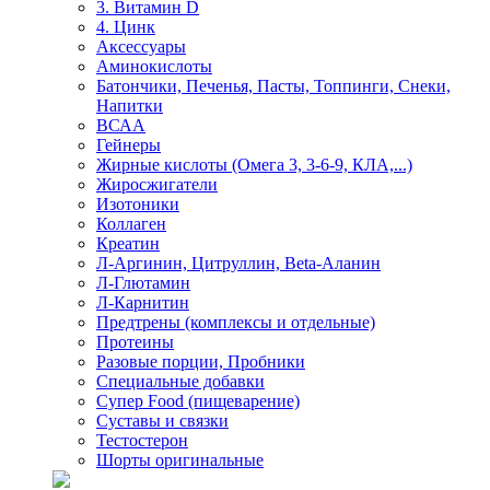
3. Витамин D
4. Цинк
Аксессуары
Аминокислоты
Батончики, Печенья, Пасты, Топпинги, Снеки,
Напитки
ВСАА
Гейнеры
Жирные кислоты (Омега 3, 3-6-9, КЛА,...)
Жиросжигатели
Изотоники
Коллаген
Креатин
Л-Аргинин, Цитруллин, Beta-Аланин
Л-Глютамин
Л-Карнитин
Предтрены (комплексы и отдельные)
Протеины
Разовые порции, Пробники
Специальные добавки
Супер Food (пищеварение)
Суставы и связки
Тестостерон
Шорты оригинальные