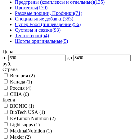
Предтрены (комплексы и отдельные)
(135)
Протеины
(179)
Разовые порции, Пробники
(71)
Специальные добавки
(353)
Супер Food (пищеварение)
(56)
Суставы и связки
(93)
Тестостерон
(54)
Шорты оригинальные
(5)
Цена
от
до
руб.
Страна
Венгрия (
2
)
Канада (
1
)
Россия (
4
)
США (
6
)
Бренд
BIONIC (
1
)
BioTech USA (
1
)
EVLution Nutrition (
2
)
Light supps (
1
)
MaximalNutrition (
1
)
Maxler (
2
)