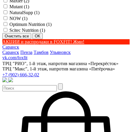
Maxler (
2
)
Mutant (
1
)
NaturalSupp (
1
)
NOW (
1
)
Optimum Nutrition (
1
)
Scitec Nutrition (
1
)
АКЦИИ и распродажи в FOXFIT! Жми!
Саранск
Саранск
Пенза
Тамбов
Ульяновск
vk.com/foxfit
ТРЦ "РИО", 1-й этаж, напротив магазина «Перекрёсток»
ТРЦ "Макс", 1-й этаж, напротив магазина «Пятёрочка»
+7 (902) 666-32-02