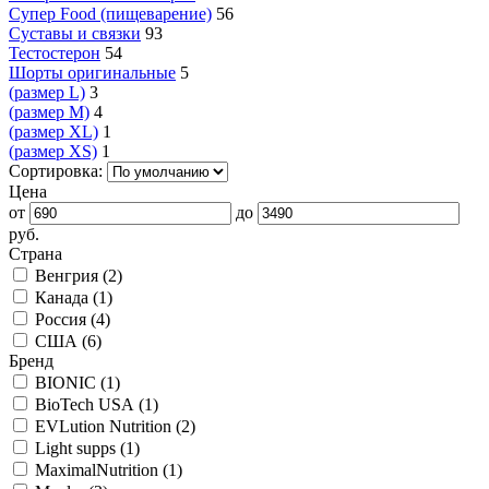
Супер Food (пищеварение)
56
Суставы и связки
93
Тестостерон
54
Шорты оригинальные
5
(размер L)
3
(размер M)
4
(размер XL)
1
(размер XS)
1
Сортировка:
Цена
от
до
руб.
Страна
Венгрия (
2
)
Канада (
1
)
Россия (
4
)
США (
6
)
Бренд
BIONIC (
1
)
BioTech USA (
1
)
EVLution Nutrition (
2
)
Light supps (
1
)
MaximalNutrition (
1
)