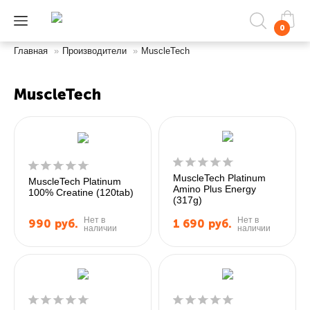
0
Главная
»
Производители
»
MuscleTech
MuscleTech
MuscleTech Platinum
MuscleTech Platinum
Amino Plus Energy
100% Creatine (120tab)
(317g)
Нет в
Нет в
990
руб.
1 690
руб.
наличии
наличии