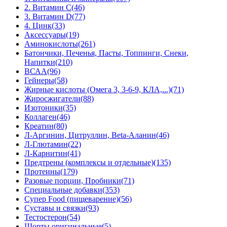
2. Витамин С
(46)
3. Витамин D
(77)
4. Цинк
(33)
Аксессуары
(19)
Аминокислоты
(261)
Батончики, Печенья, Пасты, Топпинги, Снеки,
Напитки
(210)
ВСАА
(96)
Гейнеры
(58)
Жирные кислоты (Омега 3, 3-6-9, КЛА,...)
(71)
Жиросжигатели
(88)
Изотоники
(35)
Коллаген
(46)
Креатин
(80)
Л-Аргинин, Цитруллин, Beta-Аланин
(46)
Л-Глютамин
(22)
Л-Карнитин
(41)
Предтрены (комплексы и отдельные)
(135)
Протеины
(179)
Разовые порции, Пробники
(71)
Специальные добавки
(353)
Супер Food (пищеварение)
(56)
Суставы и связки
(93)
Тестостерон
(54)
Шорты оригинальные
(5)