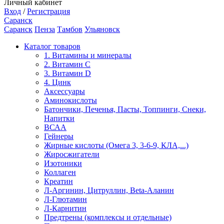
Личный кабинет
Вход
/
Регистрация
Саранск
Саранск
Пенза
Тамбов
Ульяновск
Каталог товаров
1. Витамины и минералы
2. Витамин С
3. Витамин D
4. Цинк
Аксессуары
Аминокислоты
Батончики, Печенья, Пасты, Топпинги, Снеки,
Напитки
ВСАА
Гейнеры
Жирные кислоты (Омега 3, 3-6-9, КЛА,...)
Жиросжигатели
Изотоники
Коллаген
Креатин
Л-Аргинин, Цитруллин, Beta-Аланин
Л-Глютамин
Л-Карнитин
Предтрены (комплексы и отдельные)