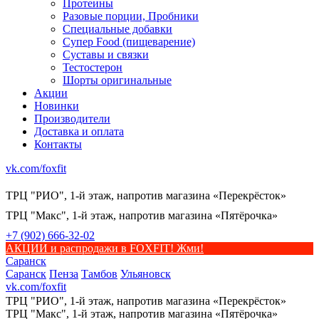
Протеины
Разовые порции, Пробники
Специальные добавки
Супер Food (пищеварение)
Суставы и связки
Тестостерон
Шорты оригинальные
Акции
Новинки
Производители
Доставка и оплата
Контакты
vk.com/foxfit
ТРЦ "РИО", 1-й этаж, напротив магазина «Перекрёсток»
ТРЦ "Макс", 1-й этаж, напротив магазина «Пятёрочка»
+7 (902) 666-32-02
АКЦИИ и распродажи в FOXFIT! Жми!
Саранск
Саранск
Пенза
Тамбов
Ульяновск
vk.com/foxfit
ТРЦ "РИО", 1-й этаж, напротив магазина «Перекрёсток»
ТРЦ "Макс", 1-й этаж, напротив магазина «Пятёрочка»