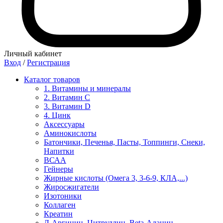
Личный кабинет
Вход
/
Регистрация
Каталог товаров
1. Витамины и минералы
2. Витамин С
3. Витамин D
4. Цинк
Аксессуары
Аминокислоты
Батончики, Печенья, Пасты, Топпинги, Снеки,
Напитки
ВСАА
Гейнеры
Жирные кислоты (Омега 3, 3-6-9, КЛА,...)
Жиросжигатели
Изотоники
Коллаген
Креатин
Л-Аргинин, Цитруллин, Beta-Аланин