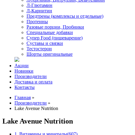
Л-Глютамин
Л-Карнитин
Предтрены (комплексы и отдельные)
Протеины
Разовые порции, Пробники
Специальные добавки
Супер Food (пищеварение)
Суставы и связки
Тестостерон
Шорты оригинальные
Акции
Новинки
Производители
Доставка и оплата
Контакты
Главная
»
Производители
»
Lake Avenue Nutrition
Lake Avenue Nutrition
1. Витамины и минералы
(607)