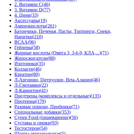
2. Витамин С
(46)
3. Витамин D
(77)
4. Цинк
(33)
Аксессуары
(19)
Аминокислоты
(261)
Батончики, Печенья, Пасты, Топпинги, Снеки,
Напитки
(210)
ВСАА
(96)
Гейнеры
(58)
Жирные кислоты (Омега 3, 3-6-9, КЛА,...)
(71)
Жиросжигатели
(88)
Изотоники
(35)
Коллаген
(46)
Креатин
(80)
Л-Аргинин, Цитруллин, Beta-Аланин
(46)
Л-Глютамин
(22)
Л-Карнитин
(41)
Предтрены (комплексы и отдельные)
(135)
Протеины
(179)
Разовые порции, Пробники
(71)
Специальные добавки
(353)
Супер Food (пищеварение)
(56)
Суставы и связки
(93)
Тестостерон
(54)
Шорты оригинальные
(5)