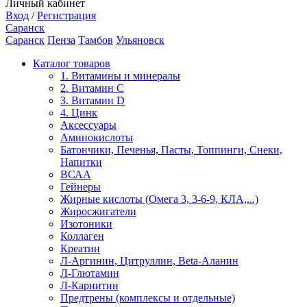
Личный кабинет
Вход
/
Регистрация
Саранск
Саранск
Пенза
Тамбов
Ульяновск
Каталог товаров
1. Витамины и минералы
2. Витамин С
3. Витамин D
4. Цинк
Аксессуары
Аминокислоты
Батончики, Печенья, Пасты, Топпинги, Снеки,
Напитки
ВСАА
Гейнеры
Жирные кислоты (Омега 3, 3-6-9, КЛА,...)
Жиросжигатели
Изотоники
Коллаген
Креатин
Л-Аргинин, Цитруллин, Beta-Аланин
Л-Глютамин
Л-Карнитин
Предтрены (комплексы и отдельные)