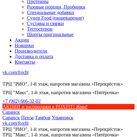
Протеины
Разовые порции, Пробники
Специальные добавки
Супер Food (пищеварение)
Суставы и связки
Тестостерон
Шорты оригинальные
Акции
Новинки
Производители
Доставка и оплата
Контакты
vk.com/foxfit
ТРЦ "РИО", 1-й этаж, напротив магазина «Перекрёсток»
ТРЦ "Макс", 1-й этаж, напротив магазина «Пятёрочка»
+7 (902) 666-32-02
АКЦИИ и распродажи в FOXFIT! Жми!
Саранск
Саранск
Пенза
Тамбов
Ульяновск
vk.com/foxfit
ТРЦ "РИО", 1-й этаж, напротив магазина «Перекрёсток»
ТРЦ "Макс", 1-й этаж, напротив магазина «Пятёрочка»