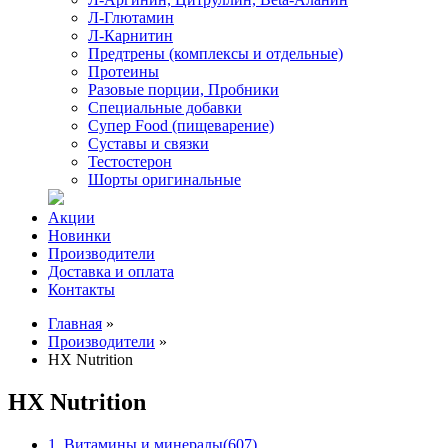
Л-Глютамин
Л-Карнитин
Предтрены (комплексы и отдельные)
Протеины
Разовые порции, Пробники
Специальные добавки
Супер Food (пищеварение)
Суставы и связки
Тестостерон
Шорты оригинальные
Акции
Новинки
Производители
Доставка и оплата
Контакты
Главная
»
Производители
»
HX Nutrition
HX Nutrition
1. Витамины и минералы
(607)