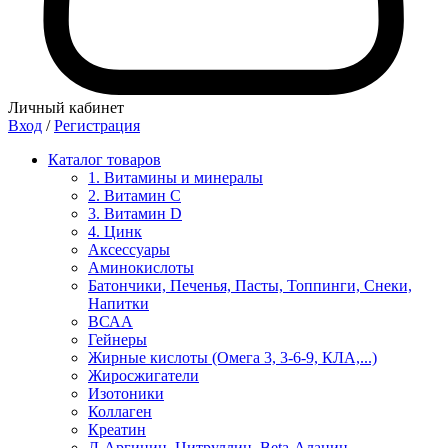
Личный кабинет
Вход
/
Регистрация
Каталог товаров
1. Витамины и минералы
2. Витамин С
3. Витамин D
4. Цинк
Аксессуары
Аминокислоты
Батончики, Печенья, Пасты, Топпинги, Снеки,
Напитки
ВСАА
Гейнеры
Жирные кислоты (Омега 3, 3-6-9, КЛА,...)
Жиросжигатели
Изотоники
Коллаген
Креатин
Л-Аргинин, Цитруллин, Beta-Аланин