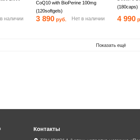
CoQ10 with BioPerine 100mg
(180caps)
(120softgels)
3 890
4 990
 в наличии
Нет в наличии
руб.
р
Показать ещё
а
Контакты