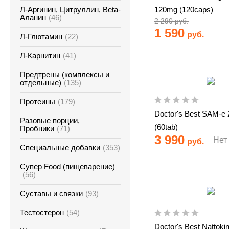
Л-Аргинин, Цитруллин, Beta-
120mg (120caps)
Аланин
(46)
2 290 руб.
1 590
руб.
Л-Глютамин
(22)
Л-Карнитин
(41)
Предтрены (комплексы и
отдельные)
(135)
Протеины
(179)
Doctor's Best SAM-e
Разовые порции,
(60tab)
Пробники
(71)
3 990
Нет
руб.
Специальные добавки
(353)
Супер Food (пищеварение)
(56)
Суставы и связки
(93)
Тестостерон
(54)
Doctor's Best Nattoki