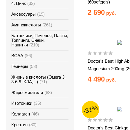
(60softgels)
4. Цинк
(33)
2 590
руб.
Аксессуары
(19)
Аминокислоты
(261)
Батончики, Печенья, Пасты,
Топпинги, Снеки,
Напитки
(210)
ВСАА
(96)
Doctor's Best High Ab
Гейнеры
(58)
Magnesium 200mg (24
Жирные кислоты (Омега 3,
4 490
руб.
3-6-9, КЛА,...)
(71)
Жиросжигатели
(88)
Изотоники
(35)
-31%
Коллаген
(46)
Креатин
(80)
Doctor's Best Ginkgo 