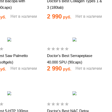
est Bacopa with
Doctor's Best Collagen Types 1 &
60caps)
3 (180tab)
2 990
Нет в наличии
Нет в наличии
уб.
руб.
est Saw Palmetto
Doctor's Best Serrapeptase
oftgels)
40.000 SPU (90caps)
2 990
Нет в наличии
Нет в наличии
уб.
руб.
Best 5-HTP 100mg
Doctor's Best NAC Detox