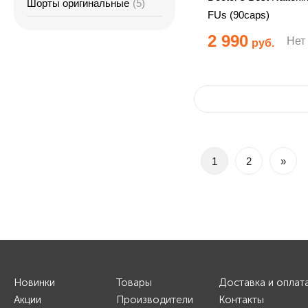
Шорты оригинальные
(5)
FUs (90caps)
2 990
Нет
руб.
1
2
»
Новинки
Товары
Доставка и оплат
Акции
Производители
Контакты