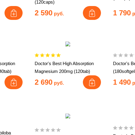
(120caps)
2 590
1 790
руб.
р
sorption
Doctor's Best High Absorption
Doctor's B
0tab)
Magnesium 200mg (120tab)
(180softgel
2 690
1 490
руб.
р
biloba