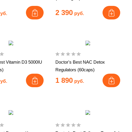
2 390
уб.
руб.
est Vitamin D3 5000IU
Doctor's Best NAC Detox
s)
Regulators (60caps)
1 890
уб.
руб.