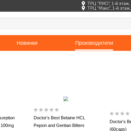
ТРЦ "РИО", 1-й этаж
ТРЦ "Макс", 1-й эта
Новинки
Производители
sorption
Doctor's Best Betaine HCL
Doctor's 
e 100mg
Pepsin and Gentian Bitters
(60caps)