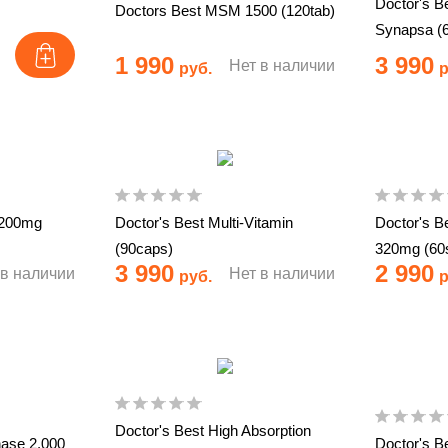
Doctor's B
Doctors Best MSM 1500 (120tab)
Synapsa (
1 990
3 990
Нет в наличии
руб.
р
 200mg
Doctor's Best Multi-Vitamin
Doctor's B
(90caps)
320mg (60s
3 990
2 990
 в наличии
Нет в наличии
руб.
р
Doctor's Best High Absorption
nase 2.000
Doctor's 