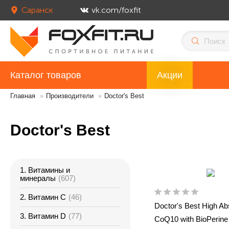
Саранск
vk.com/foxfit
Каталог товаров
Акции
Главная
»
Производители
»
Doctor's Best
Doctor's Best
1. Витамины и
минералы
(607)
2. Витамин С
(46)
Doctor's Best High Ab
3. Витамин D
(77)
CoQ10 with BioPerin