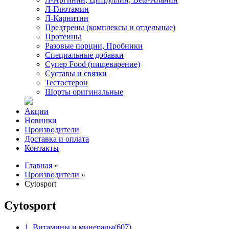
Л-Глютамин
Л-Карнитин
Предтрены (комплексы и отдельные)
Протеины
Разовые порции, Пробники
Специальные добавки
Супер Food (пищеварение)
Суставы и связки
Тестостерон
Шорты оригинальные
Акции
Новинки
Производители
Доставка и оплата
Контакты
Главная
»
Производители
»
Cytosport
Cytosport
1. Витамины и минералы
(607)