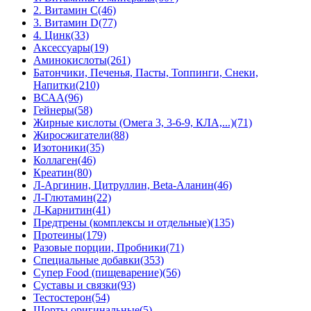
2. Витамин С
(46)
3. Витамин D
(77)
4. Цинк
(33)
Аксессуары
(19)
Аминокислоты
(261)
Батончики, Печенья, Пасты, Топпинги, Снеки,
Напитки
(210)
ВСАА
(96)
Гейнеры
(58)
Жирные кислоты (Омега 3, 3-6-9, КЛА,...)
(71)
Жиросжигатели
(88)
Изотоники
(35)
Коллаген
(46)
Креатин
(80)
Л-Аргинин, Цитруллин, Beta-Аланин
(46)
Л-Глютамин
(22)
Л-Карнитин
(41)
Предтрены (комплексы и отдельные)
(135)
Протеины
(179)
Разовые порции, Пробники
(71)
Специальные добавки
(353)
Супер Food (пищеварение)
(56)
Суставы и связки
(93)
Тестостерон
(54)
Шорты оригинальные
(5)