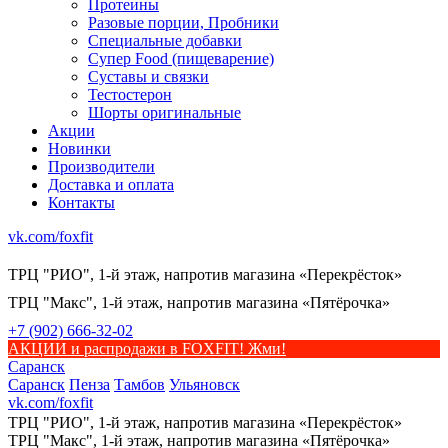
Протеины
Разовые порции, Пробники
Специальные добавки
Супер Food (пищеварение)
Суставы и связки
Тестостерон
Шорты оригинальные
Акции
Новинки
Производители
Доставка и оплата
Контакты
vk.com/foxfit
ТРЦ "РИО", 1-й этаж, напротив магазина «Перекрёсток»
ТРЦ "Макс", 1-й этаж, напротив магазина «Пятёрочка»
+7 (902) 666-32-02
АКЦИИ и распродажи в FOXFIT! Жми!
Саранск
Саранск
Пенза
Тамбов
Ульяновск
vk.com/foxfit
ТРЦ "РИО", 1-й этаж, напротив магазина «Перекрёсток»
ТРЦ "Макс", 1-й этаж, напротив магазина «Пятёрочка»