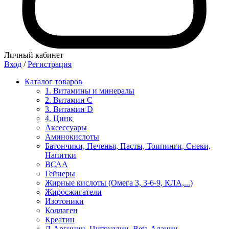
Личный кабинет
Вход
/
Регистрация
Каталог товаров
1. Витамины и минералы
2. Витамин С
3. Витамин D
4. Цинк
Аксессуары
Аминокислоты
Батончики, Печенья, Пасты, Топпинги, Снеки,
Напитки
ВСАА
Гейнеры
Жирные кислоты (Омега 3, 3-6-9, КЛА,...)
Жиросжигатели
Изотоники
Коллаген
Креатин
Л-Аргинин, Цитруллин, Beta-Аланин