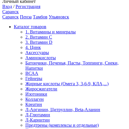
Личный кабинет
Вход
/
Регистрация
Саранск
Саранск
Пенза
Тамбов
Ульяновск
Каталог товаров
1. Витамины и минералы
2. Витамин С
3. Витамин D
4. Цинк
Аксессуары
Аминокислоты
Батончики, Печенья, Пасты, Топпинги, Снеки,
Напитки
ВСАА
Гейнеры
Жирные кислоты (Омега 3, 3-6-9, КЛА,...)
Жиросжигатели
Изотоники
Коллаген
Креатин
Л-Аргинин, Цитруллин, Beta-Аланин
Л-Глютамин
Л-Карнитин
Предтрены (комплексы и отдельные)