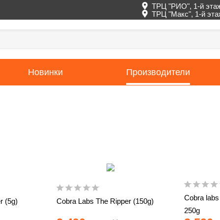
ТРЦ "РИО", 1-й эта
ТРЦ "Макс", 1-й эт
Новинки
Производители
Cobra labs
r (5g)
Cobra Labs The Ripper (150g)
250g