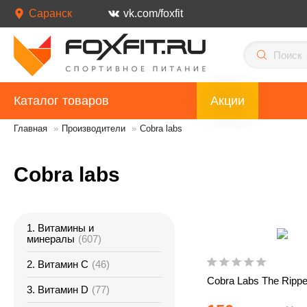
Саранск
vk.com/foxfit
Каталог товаров
Акции
Главная
»
Производители
»
Cobra labs
Cobra labs
1. Витамины и
минералы
(607)
2. Витамин С
(46)
Cobra Labs The Rippe
3. Витамин D
(77)