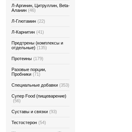
Л-Аргинин, Цитруллин, Beta-
Аланин
(46)
Л-Глютамин
(22)
Л-Карнитин
(41)
Предтрены (комплексы и
отдельные)
(135)
Протеины
(179)
Разовые порции,
Пробники
(71)
Специальные добавки
(353)
Супер Food (пищеварение)
(56)
Суставы и связки
(93)
Тестостерон
(54)