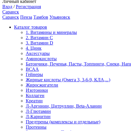
Личный кабинет
Вход
/
Регистрация
Саранск
Саранск
Пенза
Тамбов
Ульяновск
Каталог товаров
1. Витамины и минералы
2. Витамин С
3. Витамин D
4. Цинк
Аксессуары
Аминокислоты
Батончики, Печенья, Пасты, Топпинги, Снеки, Нап
ВСАА
Гейнеры
Жирные кислоты (Омега 3, 3-6-9, КЛА,...)
Жиросжигатели
Изотоники
Коллаген
Креатин
Л-Аргинин, Цитруллин, Beta-Аланин
Л-Глютамин
Л-Карнитин
Предтрены (комплексы и отдельные)
Протеины