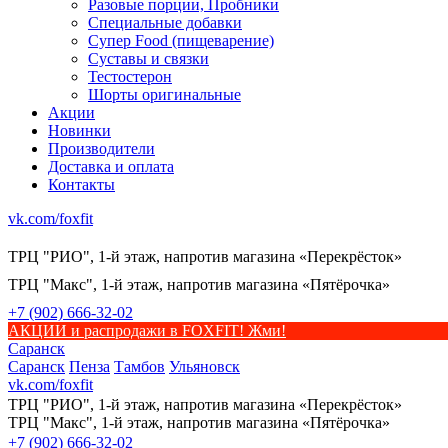
Разовые порции, Пробники
Специальные добавки
Супер Food (пищеварение)
Суставы и связки
Тестостерон
Шорты оригинальные
Акции
Новинки
Производители
Доставка и оплата
Контакты
vk.com/foxfit
ТРЦ "РИО", 1-й этаж, напротив магазина «Перекрёсток»
ТРЦ "Макс", 1-й этаж, напротив магазина «Пятёрочка»
+7 (902) 666-32-02
АКЦИИ и распродажи в FOXFIT! Жми!
Саранск
Саранск
Пенза
Тамбов
Ульяновск
vk.com/foxfit
ТРЦ "РИО", 1-й этаж, напротив магазина «Перекрёсток»
ТРЦ "Макс", 1-й этаж, напротив магазина «Пятёрочка»
+7 (902) 666-32-02