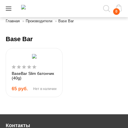
0
Главная
»
Производители
»
Base Bar
Base Bar
BaseBar Slim батончик
(40g)
65
руб.
Нет в наличии
Контакты