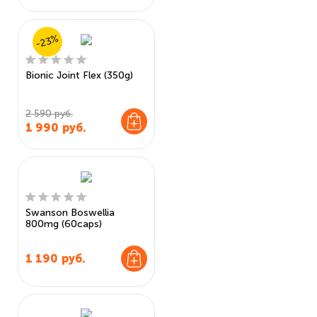
-23%
Bionic Joint Flex (350g)
2 590 руб.
1 990
руб.
Swanson Boswellia
800mg (60caps)
1 190
руб.