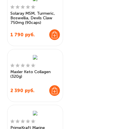
Solaray MSM, Turmeric,
Boswellia, Devils Claw
750mg (90caps)
1 790
руб.
Maxler Keto Collagen
(320g)
2 390
руб.
PrimeKraft Marine