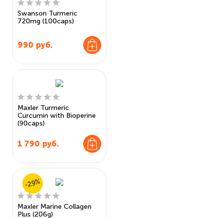
Swanson Turmeric
720mg (100caps)
990
руб.
Maxler Turmeric
Curcumin with Bioperine
(90caps)
1 790
руб.
-29%
Maxler Marine Collagen
Plus (206g)