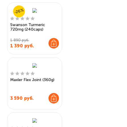
-26%
Swanson Turmeric
720mg (240caps)
1 890 руб.
1 390
руб.
Maxler Flex Joint (360g)
3 590
руб.