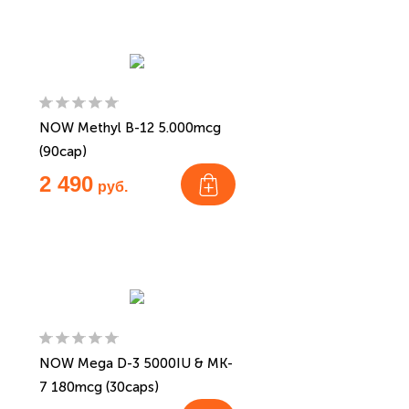
NOW Methyl B-12 5.000mcg
(90cap)
2 490
руб.
NOW Mega D-3 5000IU & MK-
7 180mcg (30caps)