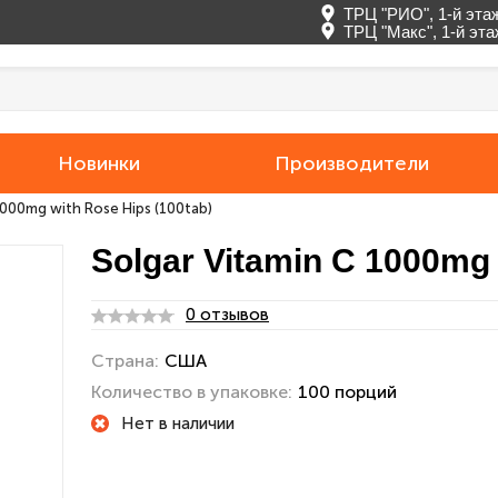
ТРЦ "РИО", 1-й эта
ТРЦ "Макс", 1-й эт
Новинки
Производители
1000mg with Rose Hips (100tab)
Solgar Vitamin C 1000mg 
0 отзывов
Страна:
США
Количество в упаковке:
100 порций
Нет в наличии