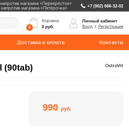
, напротив магазина «Перекрёсток»
+7 (902) 666-32-02
ж, напротив магазина «Пятёрочка»
Корзина:
Личный кабинет
Вход
/
Регистрация
0 руб.
0
Доставка и оплата
Контакты
l (90tab)
OstroVit
990
руб.