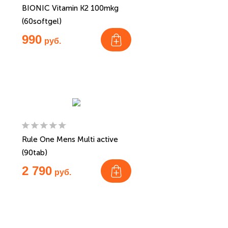
BIONIC Vitamin K2 100mkg
(60softgel)
990
руб.
Rule One Mens Multi active
(90tab)
2 790
руб.