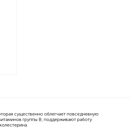
которая существенно облегчает повседневную
 витаминов группы B, поддерживают работу
холестерина.