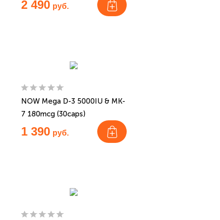
2 490
руб.
NOW Mega D-3 5000IU & MK-
7 180mcg (30caps)
1 390
руб.