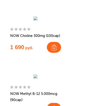
NOW Choline 300mg (100cap)
1 690
руб.
NOW Methyl B-12 5.000mcg
(90cap)