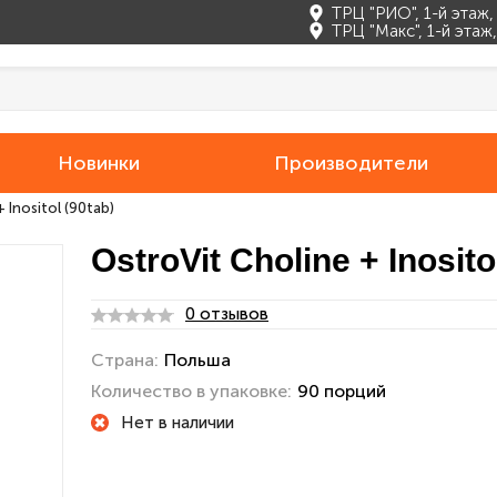
ТРЦ "РИО", 1-й этаж
ТРЦ "Макс", 1-й эта
Новинки
Производители
 Inositol (90tab)
OstroVit Choline + Inosito
0 отзывов
Страна:
Польша
Количество в упаковке:
90 порций
Нет в наличии