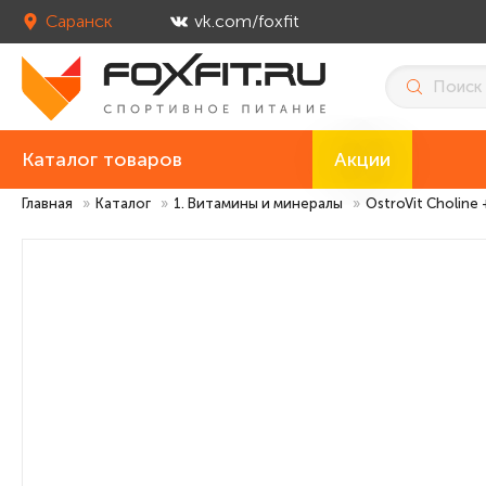
Саранск
vk.com/foxfit
Каталог товаров
Акции
Главная
»
Каталог
»
1. Витамины и минералы
»
OstroVit Choline +