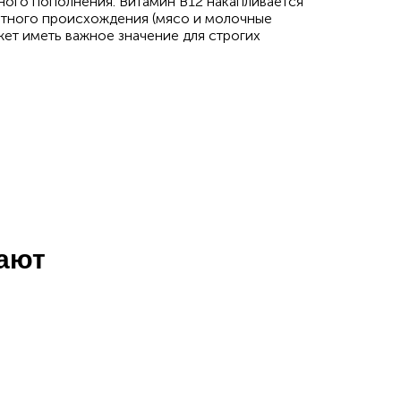
ного пополнения. Витамин В12 накапливается
вотного происхождения (мясо и молочные
ет иметь важное значение для строгих
пают