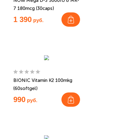
NOW Mega D-3 5000IU & MK-
7 180mcg (30caps)
1 390
руб.
BIONIC Vitamin K2 100mkg
(60softgel)
990
руб.