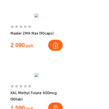
Maxler ZMA Max (90caps)
2 090
руб.
KAL Methyl Folate 400mcg
(90tab)
1 590
руб.